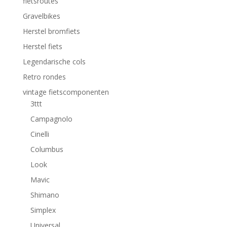
fietsroutes
Gravelbikes
Herstel bromfiets
Herstel fiets
Legendarische cols
Retro rondes
vintage fietscomponenten
3ttt
Campagnolo
Cinelli
Columbus
Look
Mavic
Shimano
Simplex
Universal