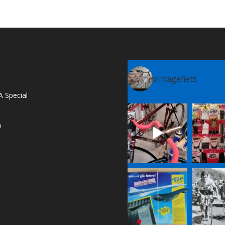
vintagefiets
A Special
o