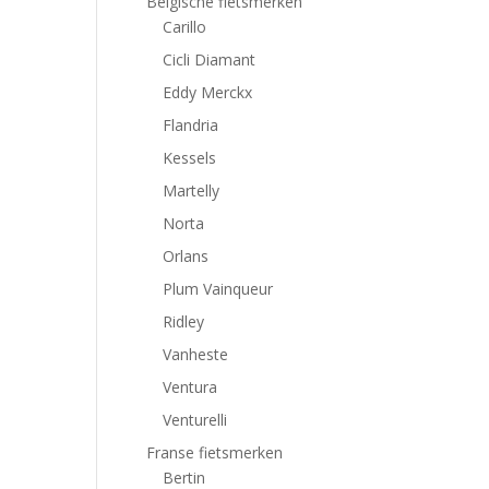
Belgische fietsmerken
Carillo
Cicli Diamant
Eddy Merckx
Flandria
Kessels
Martelly
Norta
Orlans
Plum Vainqueur
Ridley
Vanheste
Ventura
Venturelli
Franse fietsmerken
Bertin