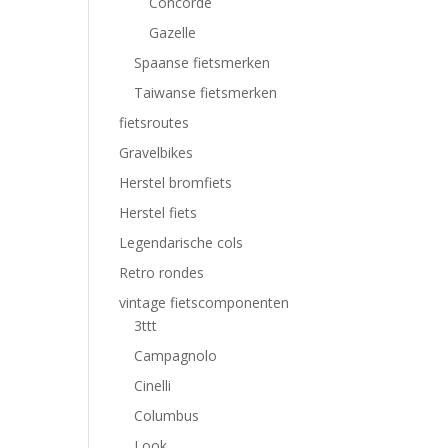
Concorde
Gazelle
Spaanse fietsmerken
Taiwanse fietsmerken
fietsroutes
Gravelbikes
Herstel bromfiets
Herstel fiets
Legendarische cols
Retro rondes
vintage fietscomponenten
3ttt
Campagnolo
Cinelli
Columbus
Look