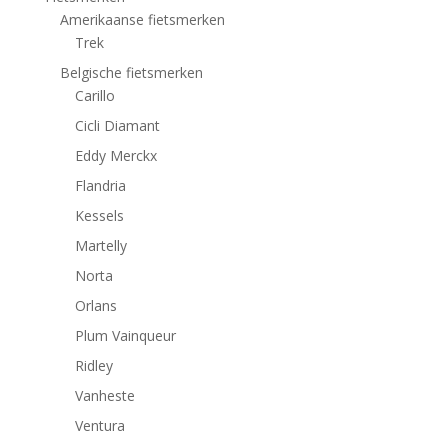
Amerikaanse fietsmerken
Trek
Belgische fietsmerken
Carillo
Cicli Diamant
Eddy Merckx
Flandria
Kessels
Martelly
Norta
Orlans
Plum Vainqueur
Ridley
Vanheste
Ventura