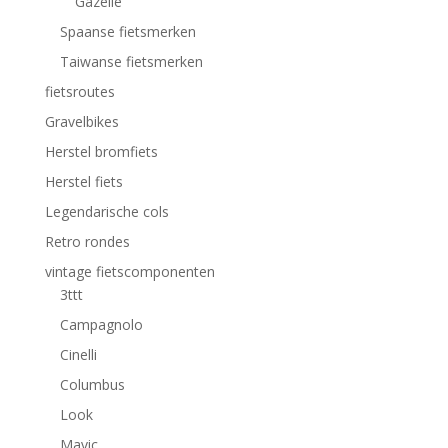
Gazelle
Spaanse fietsmerken
Taiwanse fietsmerken
fietsroutes
Gravelbikes
Herstel bromfiets
Herstel fiets
Legendarische cols
Retro rondes
vintage fietscomponenten
3ttt
Campagnolo
Cinelli
Columbus
Look
Mavic