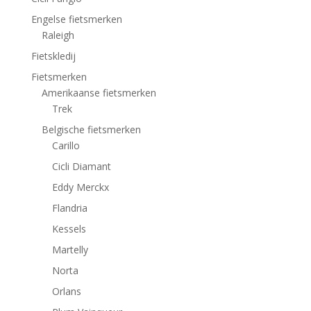
Engelse fietsmerken
Raleigh
Fietskledij
Fietsmerken
Amerikaanse fietsmerken
Trek
Belgische fietsmerken
Carillo
Cicli Diamant
Eddy Merckx
Flandria
Kessels
Martelly
Norta
Orlans