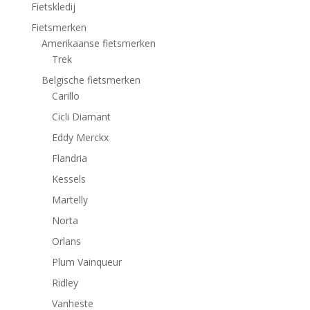
Fietskledij
Fietsmerken
Amerikaanse fietsmerken
Trek
Belgische fietsmerken
Carillo
Cicli Diamant
Eddy Merckx
Flandria
Kessels
Martelly
Norta
Orlans
Plum Vainqueur
Ridley
Vanheste