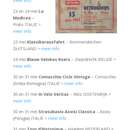
meer info
23 en 24 mei
La
Medicea
–
Prato ITALIË >
meer info
23 mei
Klassikerausfahrt
– Rommerskirchen
DUITSLAND >
meer info
24 mei
Blauw Velokes Koers
– Zwijndrecht BELGIË >
meer info
30 en 31 mei
Comacchio Ciclo Vintage
– Comacchio
(Emilia Romagna) ITALIË >
meer info
30 en 31 mei
In Velo Veritas
– Retz OOSTENRIJK >
meer info
30 en 31 mei
Strasubasio Assisi Classica
– Assisi
(Perugia) ITALIË >
meer info
31 mei
Tour d’Historique
– Haarlem NEDERLAND >