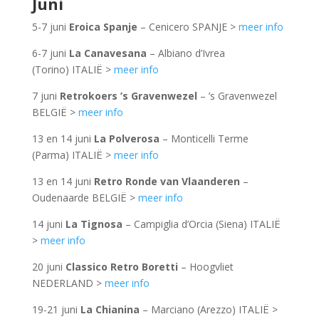
Juni
5-7 juni
Eroica Spanje
– Cenicero SPANJE >
meer info
6-7 juni
La Canavesana
– Albiano d’Ivrea
(Torino) ITALIË >
meer info
7 juni
Retrokoers ’s Gravenwezel
– ’s Gravenwezel
BELGIË >
meer info
13 en 14 juni
La Polverosa
– Monticelli Terme
(Parma) ITALIË >
meer info
13 en 14 juni
Retro Ronde van Vlaanderen
–
Oudenaarde BELGIË >
meer info
14 juni
La Tignosa
– Campiglia d’Orcia (Siena) ITALIË
>
meer info
20 juni
Classico Retro Boretti
– Hoogvliet
NEDERLAND >
meer info
19-21 juni
La Chianina
– Marciano (Arezzo) ITALIË >