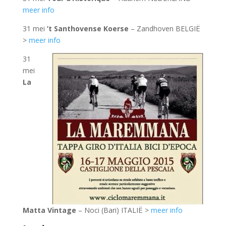
meer info
31 mei
’t Santhovense Koerse
– Zandhoven BELGIË
>
meer info
31
mei
La
Matta Vintage
– Noci (Bari) ITALIË >
meer info