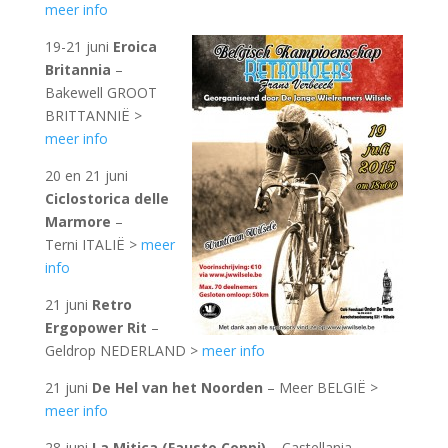
meer info
19-21 juni
Eroica
Britannia
–
Bakewell GROOT
BRITTANNIË >
meer info
20 en 21 juni
Ciclostorica delle
Marmore
–
Terni ITALIË >
meer
info
21 juni
Retro
Ergopower Rit
–
Geldrop NEDERLAND >
meer info
21 juni
De Hel van het Noorden
– Meer BELGIË >
meer info
28 juni
La Mitica (Fausto Coppi)
– Castellania