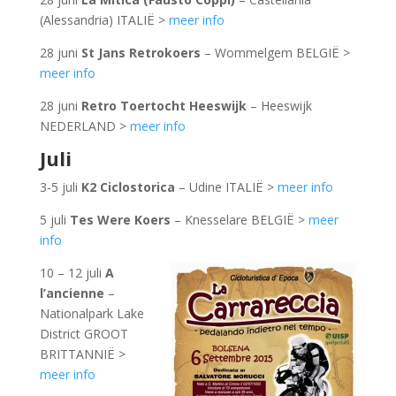
(Alessandria) ITALIË >
meer info
28 juni
St Jans Retrokoers
– Wommelgem BELGIË >
meer info
28 juni
Retro Toertocht Heeswijk
– Heeswijk
NEDERLAND >
meer info
Juli
3-5 juli
K2 Ciclostorica
– Udine ITALIË >
meer info
5 juli
Tes Were Koers
– Knesselare BELGIË >
meer
info
10 – 12 juli
A
l’ancienne
–
Nationalpark Lake
District GROOT
BRITTANNIË >
meer info