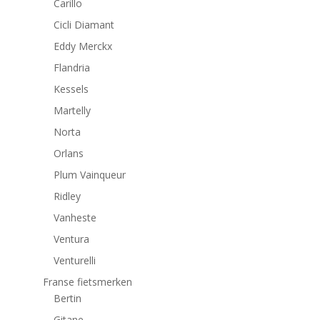
Carillo
Cicli Diamant
Eddy Merckx
Flandria
Kessels
Martelly
Norta
Orlans
Plum Vainqueur
Ridley
Vanheste
Ventura
Venturelli
Franse fietsmerken
Bertin
Gitane