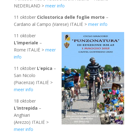
NEDERLAND >
meer info
11 oktober
Ciclostorica delle foglie morte
–
Cardano al Campo (Varese) ITALIË >
meer info
11 oktober
L’imperiale
–
Rome ITALIË >
meer
info
11 oktober
L’epica
–
San Nicolo
(Piacenza) ITALIË >
meer info
18 oktober
L’intrepida
–
Anghiari
(Arezzo) ITALIË >
meer info