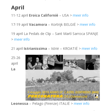
April
11-12 april
Eroica Californië
– USA >
meer info
17-19 april
Vacamora
– Kortrijk BELGIË >
meer info
19 april La Pedals de Clip – Sant Martì Sarroca SPANJE
>
meer info
21 april
Istrianissima
– Istrië – KROATIË >
meer info
25-26
april
La
Leonessa
– Pelago (Firenze) ITALIË >
meer info