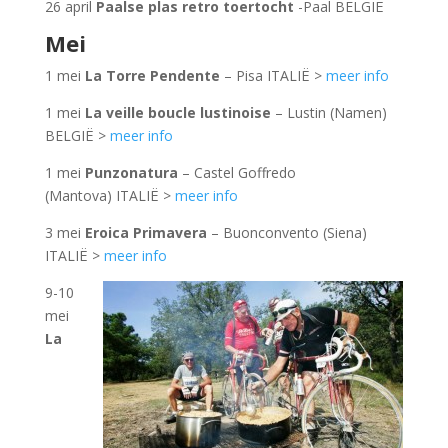
26 april
Paalse plas retro toertocht
-Paal BELGIË
Mei
1 mei
La Torre Pendente
– Pisa ITALIË >
meer info
1 mei
La veille boucle lustinoise
– Lustin (Namen)
BELGIË >
meer info
1 mei
Punzonatura
– Castel Goffredo
(Mantova) ITALIË >
meer info
3 mei
Eroica Primavera
– Buonconvento (Siena)
ITALIË >
meer info
9-10
mei
La