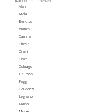
Italiaanse fietsmerken
Alan
Atala
Benotto
Bianchi
Carrera
Chesini
Cinelli
Ciöcc
Colnago
De Rosa
Faggin
Gaudenzi
Legnano
Maino
Moser