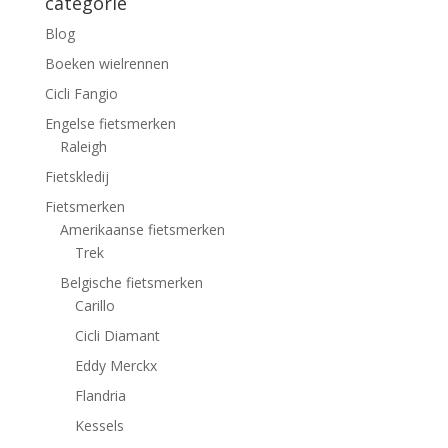
categorie
Blog
Boeken wielrennen
Cicli Fangio
Engelse fietsmerken
Raleigh
Fietskledij
Fietsmerken
Amerikaanse fietsmerken
Trek
Belgische fietsmerken
Carillo
Cicli Diamant
Eddy Merckx
Flandria
Kessels