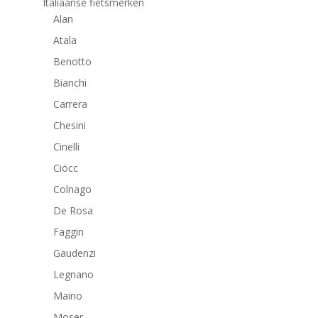
Italiaanse fietsmerken
Alan
Atala
Benotto
Bianchi
Carrera
Chesini
Cinelli
Ciöcc
Colnago
De Rosa
Faggin
Gaudenzi
Legnano
Maino
Moser