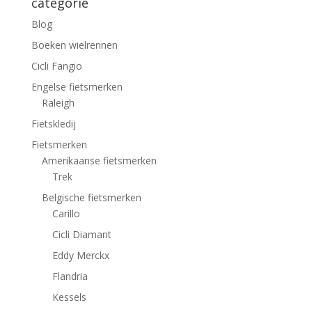
categorie
Blog
Boeken wielrennen
Cicli Fangio
Engelse fietsmerken
Raleigh
Fietskledij
Fietsmerken
Amerikaanse fietsmerken
Trek
Belgische fietsmerken
Carillo
Cicli Diamant
Eddy Merckx
Flandria
Kessels