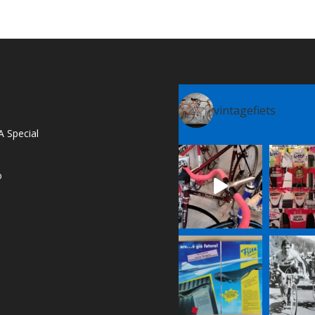
vintagefiets
A Special
o