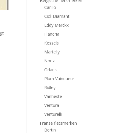
Belgische fietsmerken
Carillo
Cicli Diamant
Eddy Merckx
ige
Flandria
Kessels
Martelly
Norta
Orlans
Plum Vainqueur
Ridley
Vanheste
Ventura
Venturelli
Franse fietsmerken
Bertin