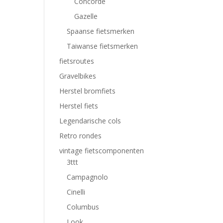
Concorde
Gazelle
Spaanse fietsmerken
Taiwanse fietsmerken
fietsroutes
Gravelbikes
Herstel bromfiets
Herstel fiets
Legendarische cols
Retro rondes
vintage fietscomponenten
3ttt
Campagnolo
Cinelli
Columbus
Look