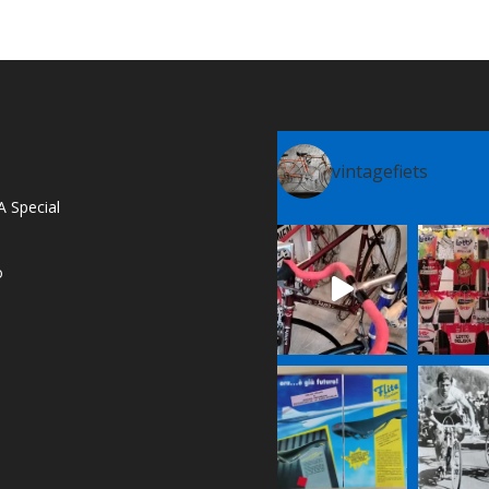
vintagefiets
A Special
o