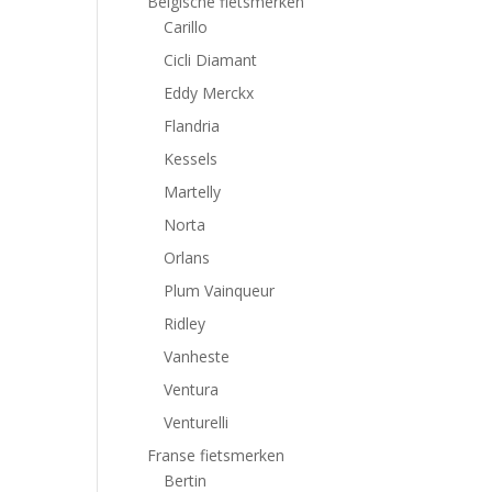
Belgische fietsmerken
Carillo
Cicli Diamant
Eddy Merckx
Flandria
Kessels
Martelly
Norta
Orlans
Plum Vainqueur
Ridley
Vanheste
Ventura
Venturelli
Franse fietsmerken
Bertin