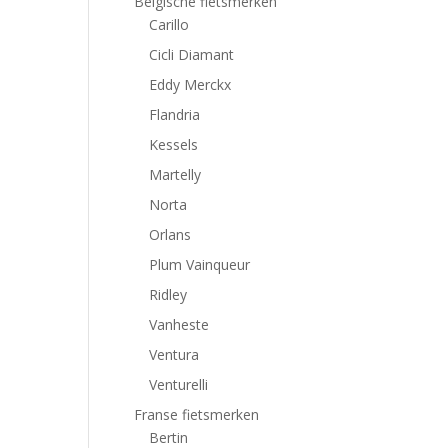
Belgische fietsmerken
Carillo
Cicli Diamant
Eddy Merckx
Flandria
Kessels
Martelly
Norta
Orlans
Plum Vainqueur
Ridley
Vanheste
Ventura
Venturelli
Franse fietsmerken
Bertin