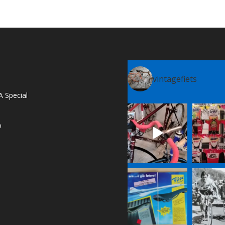
vintagefiets
A Special
o