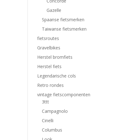
Concorde
Gazelle
Spaanse fietsmerken
Taiwanse fietsmerken
fietsroutes
Gravelbikes
Herstel bromfiets
Herstel fiets
Legendarische cols
Retro rondes
vintage fietscomponenten
3ttt
Campagnolo
Cinelli
Columbus
Look