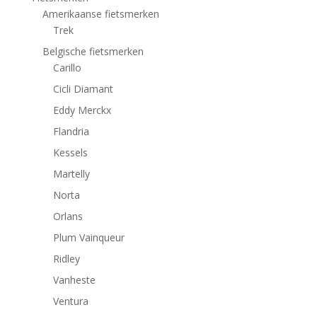
Amerikaanse fietsmerken
Trek
Belgische fietsmerken
Carillo
Cicli Diamant
Eddy Merckx
Flandria
Kessels
Martelly
Norta
Orlans
Plum Vainqueur
Ridley
Vanheste
Ventura