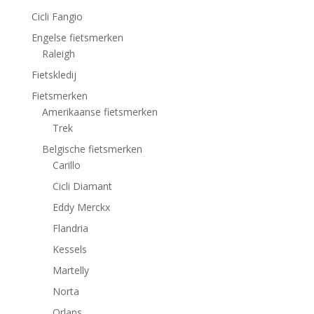
Cicli Fangio
Engelse fietsmerken
Raleigh
Fietskledij
Fietsmerken
Amerikaanse fietsmerken
Trek
Belgische fietsmerken
Carillo
Cicli Diamant
Eddy Merckx
Flandria
Kessels
Martelly
Norta
Orlans