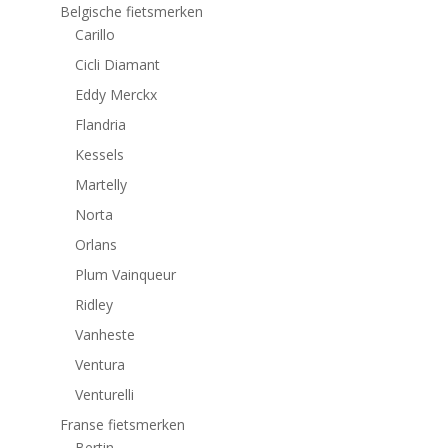
Belgische fietsmerken
Carillo
Cicli Diamant
Eddy Merckx
Flandria
Kessels
Martelly
Norta
Orlans
Plum Vainqueur
Ridley
Vanheste
Ventura
Venturelli
Franse fietsmerken
Bertin