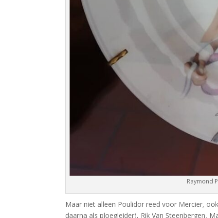
Raymond Po
Maar niet alleen Poulidor reed voor Mercier, oo
daarna als ploegleider), Rik Van Steenbergen, 