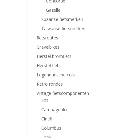
Concorde
Gazelle
Spaanse fietsmerken
Taiwanse fietsmerken
fietsroutes
Gravelbikes
Herstel bromfiets
Herstel fiets
Legendarische cols
Retro rondes
vintage fietscomponenten
3ttt
Campagnolo
Cinelli
Columbus
Look