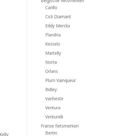
Belgische fietsmerken
Carillo
Cicli Diamant
Eddy Merckx
Flandria
Kessels
Martelly
Norta
Orlans
Plum Vainqueur
Ridley
Vanheste
Ventura
Venturelli
Franse fietsmerken
Bertin
Kelly