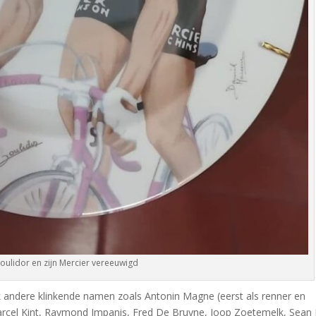
ulidor en zijn Mercier vereeuwigd
k andere klinkende namen zoals Antonin Magne (eerst als renner en
Marcel Kint, Raymond Impanis, Fred De Bruyne, Joop Zoetemelk, Sean 