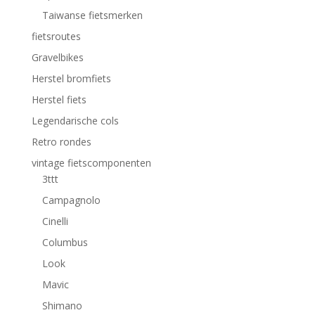
Taiwanse fietsmerken
fietsroutes
Gravelbikes
Herstel bromfiets
Herstel fiets
Legendarische cols
Retro rondes
vintage fietscomponenten
3ttt
Campagnolo
Cinelli
Columbus
Look
Mavic
Shimano