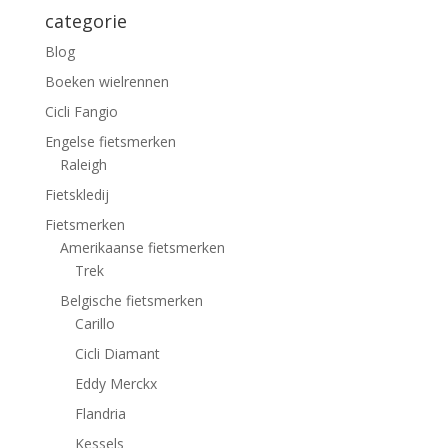
categorie
Blog
Boeken wielrennen
Cicli Fangio
Engelse fietsmerken
Raleigh
Fietskledij
Fietsmerken
Amerikaanse fietsmerken
Trek
Belgische fietsmerken
Carillo
Cicli Diamant
Eddy Merckx
Flandria
Kessels