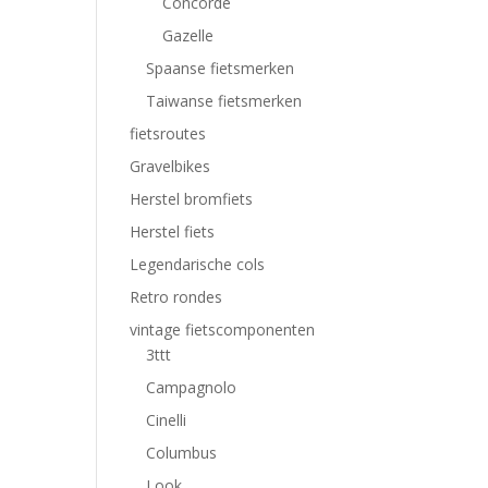
Concorde
Gazelle
Spaanse fietsmerken
Taiwanse fietsmerken
fietsroutes
Gravelbikes
Herstel bromfiets
Herstel fiets
Legendarische cols
Retro rondes
vintage fietscomponenten
3ttt
Campagnolo
Cinelli
Columbus
Look