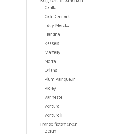
Belgische fietsmerken
Carillo
Cicli Diamant
Eddy Merckx
Flandria
Kessels
Martelly
Norta
Orlans
Plum Vainqueur
Ridley
Vanheste
Ventura
Venturelli
Franse fietsmerken
Bertin