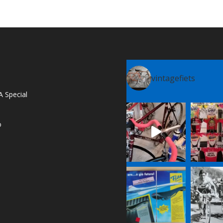
vintagefiets
A Special
o