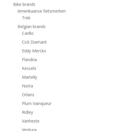
Bike brands
Amerikaanse fietsmerken
Trek
Belgian brands
Carillo
Cicli Diamant
Eddy Merckx
Flandria
Kessels
Martelly
Norta
Orlans
Plum Vainqueur
Ridley
Vanheste
Ventura