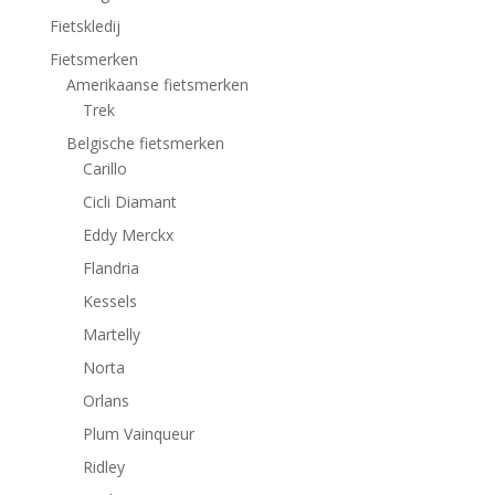
Fietskledij
Fietsmerken
Amerikaanse fietsmerken
Trek
Belgische fietsmerken
Carillo
Cicli Diamant
Eddy Merckx
Flandria
Kessels
Martelly
Norta
Orlans
Plum Vainqueur
Ridley