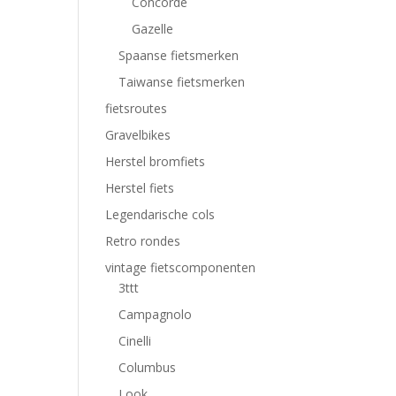
Concorde
Gazelle
Spaanse fietsmerken
Taiwanse fietsmerken
fietsroutes
Gravelbikes
Herstel bromfiets
Herstel fiets
Legendarische cols
Retro rondes
vintage fietscomponenten
3ttt
Campagnolo
Cinelli
Columbus
Look