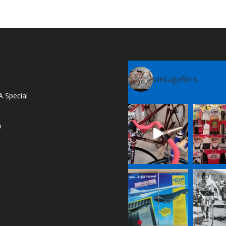
vintagefiets
A Special
o