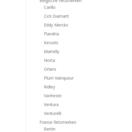
Belgische fietsmerken
Carillo
Cicli Diamant
Eddy Merckx
Flandria
Kessels
Martelly
Norta
Orlans
Plum Vainqueur
Ridley
Vanheste
Ventura
Venturelli
Franse fietsmerken
Bertin