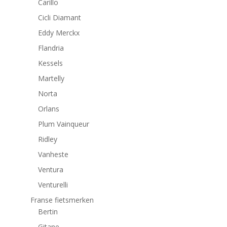
Carillo
Cicli Diamant
Eddy Merckx
Flandria
Kessels
Martelly
Norta
Orlans
Plum Vainqueur
Ridley
Vanheste
Ventura
Venturelli
Franse fietsmerken
Bertin
Gitane