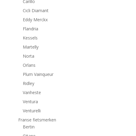
Carillo
Cicli Diamant
Eddy Merckx
Flandria
Kessels
Martelly
Norta
Orlans
Plum Vainqueur
Ridley
Vanheste
Ventura
Venturelli
Franse fietsmerken
Bertin
Gitane