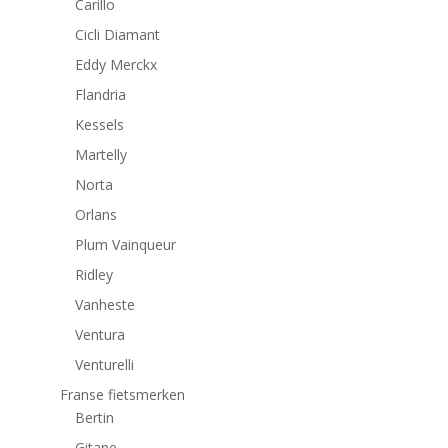
Carillo
Cicli Diamant
Eddy Merckx
Flandria
Kessels
Martelly
Norta
Orlans
Plum Vainqueur
Ridley
Vanheste
Ventura
Venturelli
Franse fietsmerken
Bertin
Gitane