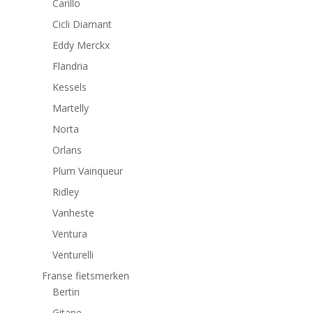
Carillo
Cicli Diamant
Eddy Merckx
Flandria
Kessels
Martelly
Norta
Orlans
Plum Vainqueur
Ridley
Vanheste
Ventura
Venturelli
Franse fietsmerken
Bertin
Gitane