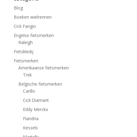
Blog
Boeken wielrennen
Cicli Fangio
Engelse fietsmerken
Raleigh
Fietskledij
Fietsmerken
Amerikaanse fietsmerken
Trek
Belgische fietsmerken
Carillo
Cicli Diamant
Eddy Merckx
Flandria
Kessels
Martelly