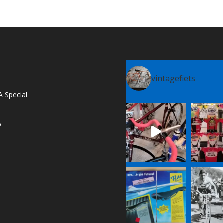
vintagefiets
A Special
o