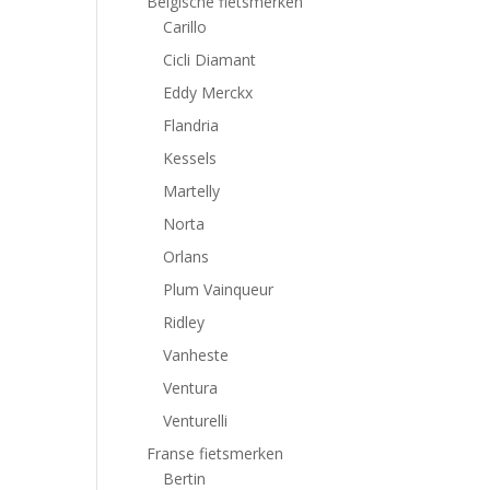
Belgische fietsmerken
Carillo
Cicli Diamant
Eddy Merckx
Flandria
Kessels
Martelly
Norta
Orlans
Plum Vainqueur
Ridley
Vanheste
Ventura
Venturelli
Franse fietsmerken
Bertin