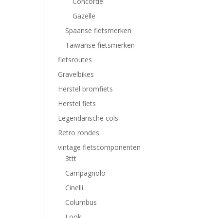
Concorde
Gazelle
Spaanse fietsmerken
Taiwanse fietsmerken
fietsroutes
Gravelbikes
Herstel bromfiets
Herstel fiets
Legendarische cols
Retro rondes
vintage fietscomponenten
3ttt
Campagnolo
Cinelli
Columbus
Look