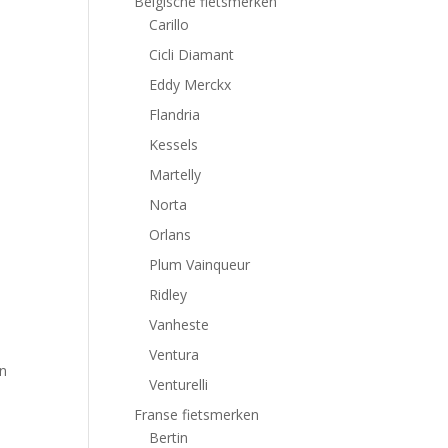
Belgische fietsmerken
Carillo
Cicli Diamant
Eddy Merckx
Flandria
Kessels
Martelly
Norta
Orlans
Plum Vainqueur
Ridley
Vanheste
Ventura
en
Venturelli
Franse fietsmerken
Bertin