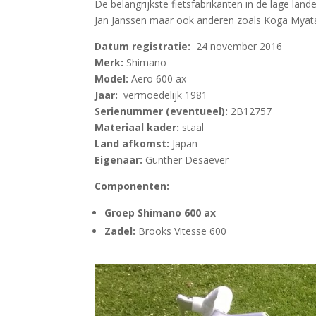
De belangrijkste fietsfabrikanten in de lage lan
Jan Janssen maar ook anderen zoals Koga Myata
Datum registratie:
24 november 2016
Merk:
Shimano
Model:
Aero 600 ax
Jaar:
vermoedelijk 1981
Serienummer (eventueel):
2B12757
Materiaal kader:
staal
Land afkomst:
Japan
Eigenaar:
Günther Desaever
Componenten:
Groep Shimano 600 ax
Zadel:
Brooks Vitesse 600