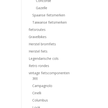
Concorde
Gazelle
Spaanse fietsmerken
Taiwanse fietsmerken
fietsroutes
Gravelbikes
Herstel bromfiets
Herstel fiets
Legendarische cols
Retro rondes
vintage fietscomponenten
3ttt
Campagnolo
Cinelli
Columbus
Look