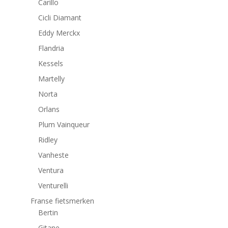
Carillo
Cicli Diamant
Eddy Merckx
Flandria
Kessels
Martelly
Norta
Orlans
Plum Vainqueur
Ridley
Vanheste
Ventura
Venturelli
Franse fietsmerken
Bertin
Gitane