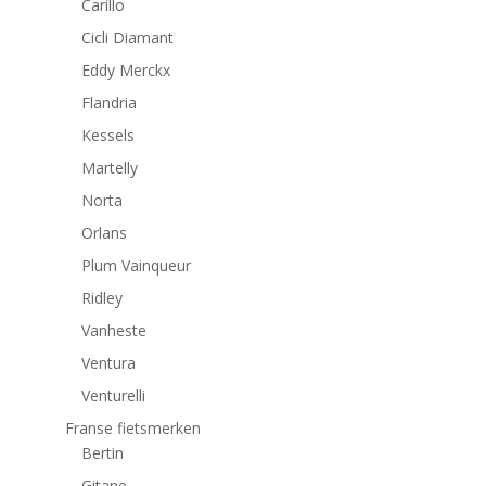
Carillo
Cicli Diamant
Eddy Merckx
Flandria
Kessels
Martelly
Norta
Orlans
Plum Vainqueur
Ridley
Vanheste
Ventura
Venturelli
Franse fietsmerken
Bertin
Gitane