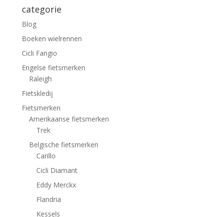
categorie
Blog
Boeken wielrennen
Cicli Fangio
Engelse fietsmerken
Raleigh
Fietskledij
Fietsmerken
Amerikaanse fietsmerken
Trek
Belgische fietsmerken
Carillo
Cicli Diamant
Eddy Merckx
Flandria
Kessels