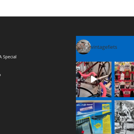
vintagefiets
A Special
o