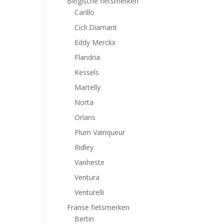
Belgische fietsmerken
Carillo
Cicli Diamant
Eddy Merckx
Flandria
Kessels
Martelly
Norta
Orlans
Plum Vainqueur
Ridley
Vanheste
Ventura
Venturelli
Franse fietsmerken
Bertin