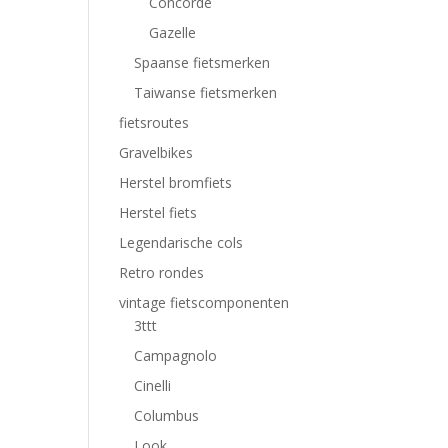
Concorde
Gazelle
Spaanse fietsmerken
Taiwanse fietsmerken
fietsroutes
Gravelbikes
Herstel bromfiets
Herstel fiets
Legendarische cols
Retro rondes
vintage fietscomponenten
3ttt
Campagnolo
Cinelli
Columbus
Look