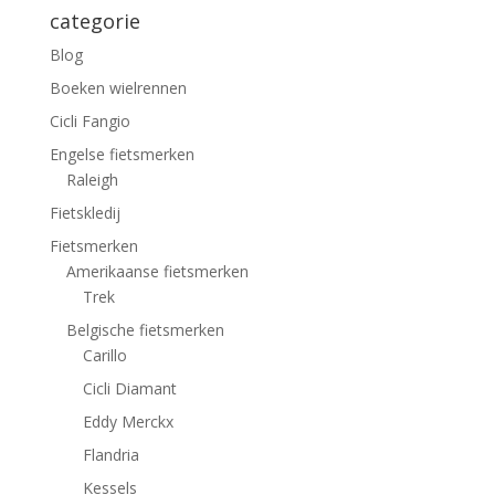
categorie
Blog
Boeken wielrennen
Cicli Fangio
Engelse fietsmerken
Raleigh
Fietskledij
Fietsmerken
Amerikaanse fietsmerken
Trek
Belgische fietsmerken
Carillo
Cicli Diamant
Eddy Merckx
Flandria
Kessels