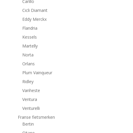
Carillo
Cicli Diamant
Eddy Merckx
Flandria
Kessels
Martelly
Norta
Orlans
Plum Vainqueur
Ridley
Vanheste
Ventura
Venturelli
Franse fietsmerken
Bertin
Gitane