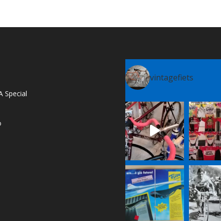
vintagefiets
A Special
o