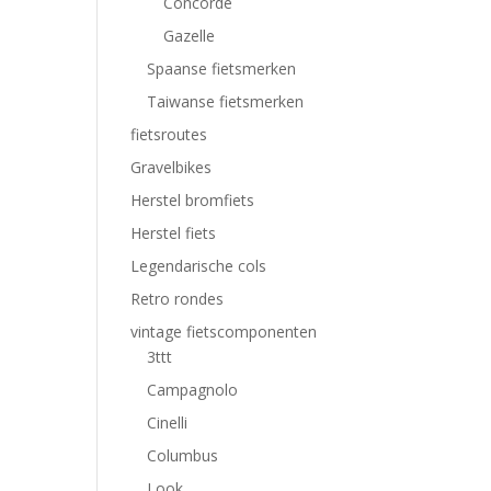
Concorde
Gazelle
Spaanse fietsmerken
Taiwanse fietsmerken
fietsroutes
Gravelbikes
Herstel bromfiets
Herstel fiets
Legendarische cols
Retro rondes
vintage fietscomponenten
3ttt
Campagnolo
Cinelli
Columbus
Look