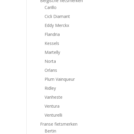
Belgische fietsmerken
Carillo
Cicli Diamant
Eddy Merckx
Flandria
Kessels
Martelly
Norta
Orlans
Plum Vainqueur
Ridley
Vanheste
Ventura
Venturelli
Franse fietsmerken
Bertin