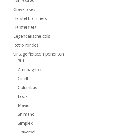
fietsroutes
Gravelbikes
Herstel bromfiets
Herstel fiets
Legendarische cols
Retro rondes
vintage fietscomponenten
3ttt
Campagnolo
Cinelli
Columbus
Look
Mavic
Shimano
Simplex
Universal