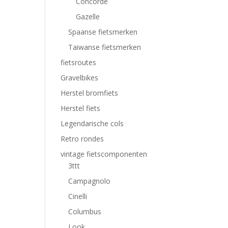
Concorde
Gazelle
Spaanse fietsmerken
Taiwanse fietsmerken
fietsroutes
Gravelbikes
Herstel bromfiets
Herstel fiets
Legendarische cols
Retro rondes
vintage fietscomponenten
3ttt
Campagnolo
Cinelli
Columbus
Look