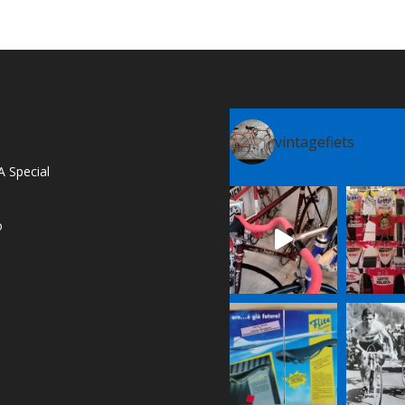
vintagefiets
A Special
o