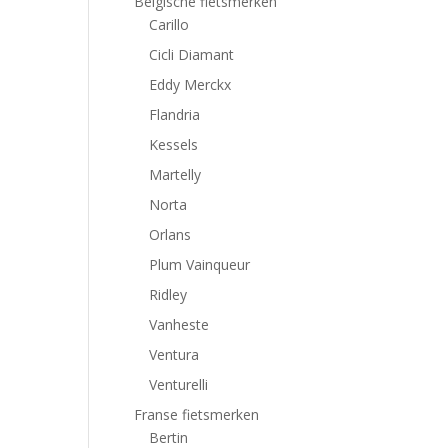
Belgische fietsmerken
Carillo
Cicli Diamant
Eddy Merckx
Flandria
Kessels
Martelly
Norta
Orlans
Plum Vainqueur
Ridley
Vanheste
Ventura
Venturelli
Franse fietsmerken
Bertin