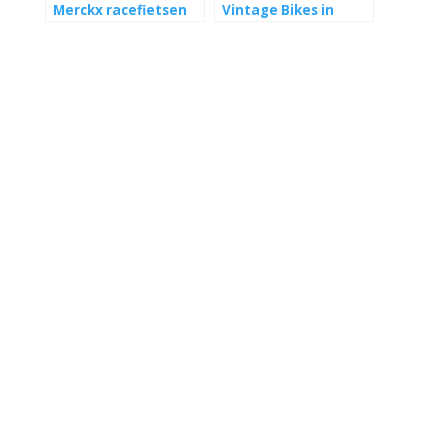
Merckx racefietsen
Vintage Bikes in
Berlijn