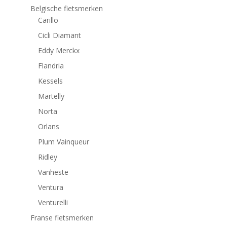
Belgische fietsmerken
Carillo
Cicli Diamant
Eddy Merckx
Flandria
Kessels
Martelly
Norta
Orlans
Plum Vainqueur
Ridley
Vanheste
Ventura
Venturelli
Franse fietsmerken