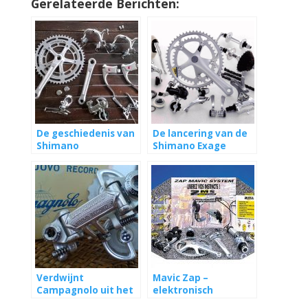
Gerelateerde Berichten:
De geschiedenis van
De lancering van de
Shimano
Shimano Exage
groep in 1987
Verdwijnt
Mavic Zap –
Campagnolo uit het
elektronisch
profpeloton?
schakelen in 1992