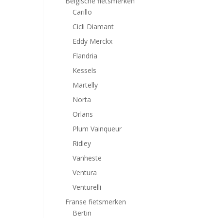
Belgische fietsmerken
Carillo
Cicli Diamant
Eddy Merckx
Flandria
Kessels
Martelly
Norta
Orlans
Plum Vainqueur
Ridley
Vanheste
Ventura
Venturelli
Franse fietsmerken
Bertin