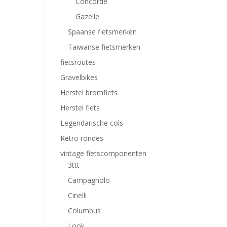
Concorde
Gazelle
Spaanse fietsmerken
Taiwanse fietsmerken
fietsroutes
Gravelbikes
Herstel bromfiets
Herstel fiets
Legendarische cols
Retro rondes
vintage fietscomponenten
3ttt
Campagnolo
Cinelli
Columbus
Look