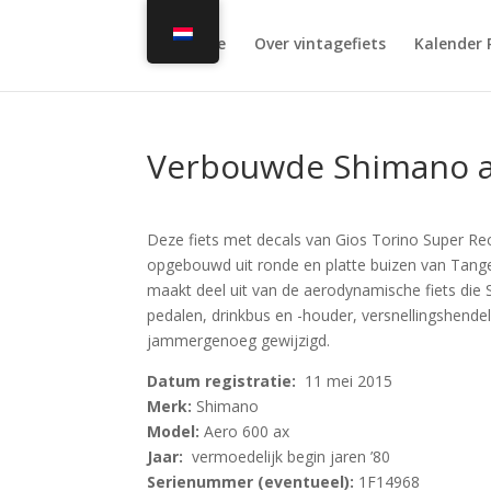
Home
Over vintagefiets
Kalender 
Verbouwde Shimano a
Deze fiets met decals van Gios Torino Super Re
opgebouwd uit ronde en platte buizen van Tange
maakt deel uit van de aerodynamische fiets die 
pedalen, drinkbus en -houder, versnellingshendels
jammergenoeg gewijzigd.
Datum registratie:
11 mei 2015
Merk:
Shimano
Model:
Aero 600 ax
Jaar:
vermoedelijk begin jaren ’80
Serienummer (eventueel):
1F14968