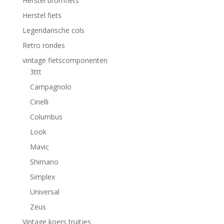
Herstel bromfiets
Herstel fiets
Legendarische cols
Retro rondes
vintage fietscomponenten
3ttt
Campagnolo
Cinelli
Columbus
Look
Mavic
Shimano
Simplex
Universal
Zeus
Vintage koers truitjes