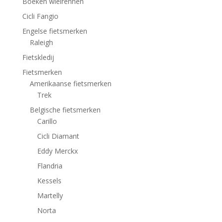
Boeken wielrennen
Cicli Fangio
Engelse fietsmerken
Raleigh
Fietskledij
Fietsmerken
Amerikaanse fietsmerken
Trek
Belgische fietsmerken
Carillo
Cicli Diamant
Eddy Merckx
Flandria
Kessels
Martelly
Norta