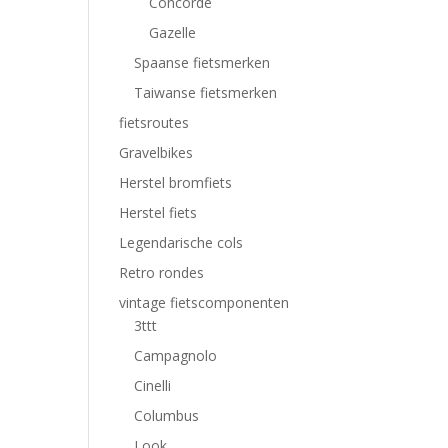
Concorde
Gazelle
Spaanse fietsmerken
Taiwanse fietsmerken
fietsroutes
Gravelbikes
Herstel bromfiets
Herstel fiets
Legendarische cols
Retro rondes
vintage fietscomponenten
3ttt
Campagnolo
Cinelli
Columbus
Look