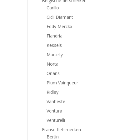
Belgische fietsmerken
Carillo
Cicli Diamant
Eddy Merckx
Flandria
Kessels
Martelly
Norta
Orlans
Plum Vainqueur
Ridley
Vanheste
Ventura
Venturelli
Franse fietsmerken
Bertin