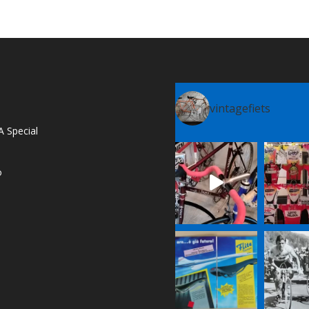
vintagefiets
A Special
o