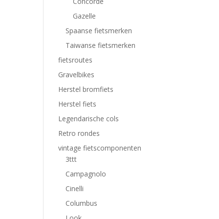
Concorde
Gazelle
Spaanse fietsmerken
Taiwanse fietsmerken
fietsroutes
Gravelbikes
Herstel bromfiets
Herstel fiets
Legendarische cols
Retro rondes
vintage fietscomponenten
3ttt
Campagnolo
Cinelli
Columbus
Look