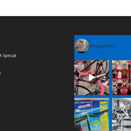
vintagefiets
A Special
o