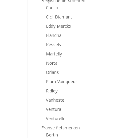
Belgische fietsmerken
Carillo
Cicli Diamant
Eddy Merckx
Flandria
Kessels
Martelly
Norta
Orlans
Plum Vainqueur
Ridley
Vanheste
Ventura
Venturelli
Franse fietsmerken
Bertin