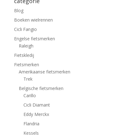
categorie
Blog
Boeken wielrennen
Cicli Fangio
Engelse fietsmerken
Raleigh
Fietskledij
Fietsmerken
Amerikaanse fietsmerken
Trek
Belgische fietsmerken
Carillo
Cicli Diamant
Eddy Merckx
Flandria
Kessels