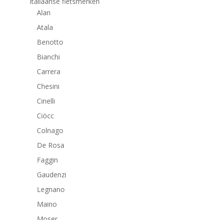
Italiaanse fietsmerken
Alan
Atala
Benotto
Bianchi
Carrera
Chesini
Cinelli
Ciöcc
Colnago
De Rosa
Faggin
Gaudenzi
Legnano
Maino
Moser