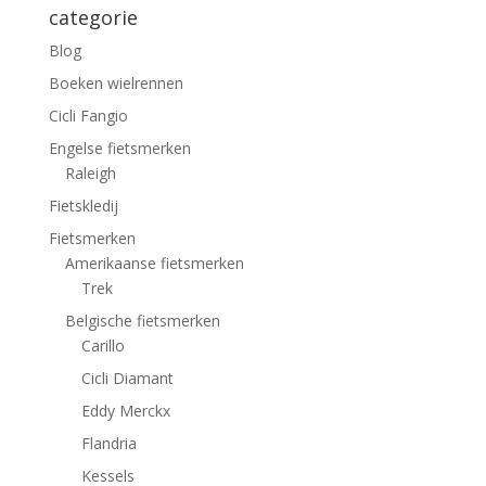
categorie
Blog
Boeken wielrennen
Cicli Fangio
Engelse fietsmerken
Raleigh
Fietskledij
Fietsmerken
Amerikaanse fietsmerken
Trek
Belgische fietsmerken
Carillo
Cicli Diamant
Eddy Merckx
Flandria
Kessels