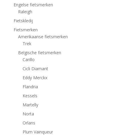
Engelse fietsmerken
Raleigh
Fietskledij
Fietsmerken
Amerikaanse fietsmerken
Trek
Belgische fietsmerken
Carillo
Cicli Diamant
Eddy Merckx
Flandria
Kessels
Martelly
Norta
Orlans
Plum Vainqueur