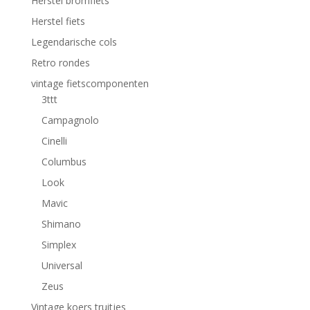
Herstel bromfiets
Herstel fiets
Legendarische cols
Retro rondes
vintage fietscomponenten
3ttt
Campagnolo
Cinelli
Columbus
Look
Mavic
Shimano
Simplex
Universal
Zeus
Vintage koers truitjes