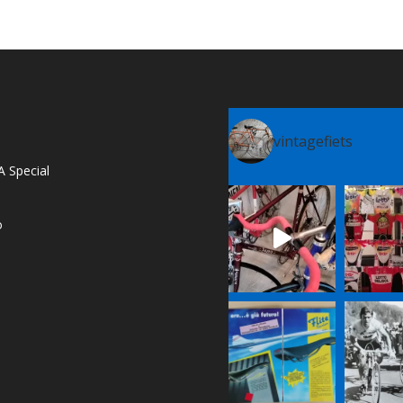
vintagefiets
A Special
o