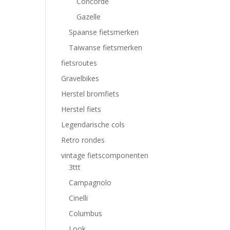
Concorde
Gazelle
Spaanse fietsmerken
Taiwanse fietsmerken
fietsroutes
Gravelbikes
Herstel bromfiets
Herstel fiets
Legendarische cols
Retro rondes
vintage fietscomponenten
3ttt
Campagnolo
Cinelli
Columbus
Look