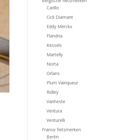
Belgische fietsmerken
Carillo
Cicli Diamant
Eddy Merckx
Flandria
Kessels
Martelly
Norta
Orlans
Plum Vainqueur
Ridley
Vanheste
Ventura
Venturelli
Franse fietsmerken
Bertin